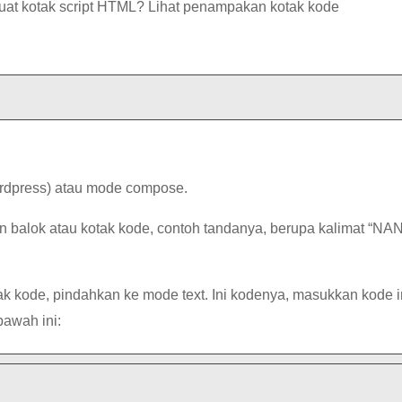
at kotak script HTML? Lihat penampakan kotak kode
ordpress) atau mode compose.
 balok atau kotak kode, contoh tandanya, berupa kalimat “NA
k kode, pindahkan ke mode text. Ini kodenya, masukkan kode i
bawah ini: