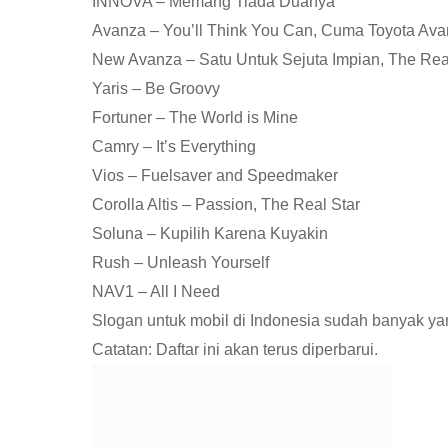
INNOVA – Memang Tiada Duanya
Avanza – You’ll Think You Can, Cuma Toyota Ava
New Avanza – Satu Untuk Sejuta Impian, The Re
Yaris – Be Groovy
Fortuner – The World is Mine
Camry – It’s Everything
Vios – Fuelsaver and Speedmaker
Corolla Altis – Passion, The Real Star
Soluna – Kupilih Karena Kuyakin
Rush – Unleash Yourself
NAV1 – All I Need
Slogan untuk mobil di Indonesia sudah banyak 
Catatan: Daftar ini akan terus diperbarui.