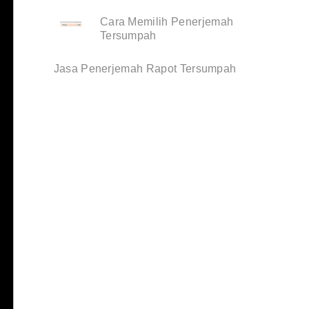
Cara Memilih Penerjemah
Tersumpah
Jasa Penerjemah Rapot Tersumpah