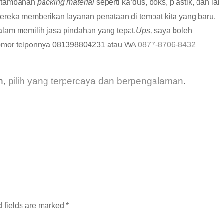
 tambahan
packing material
seperti kardus, boks, plastik, dan la
ereka memberikan layanan penataan di tempat kita yang baru.
alam memilih jasa pindahan yang tepat.
Ups,
saya boleh
nomor telponnya 081398804231 atau WA
0877-8706-8432
an,
pilih yang terpercaya dan berpengalaman
.
 fields are marked
*