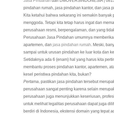
Jasa Pindahan
dari DMOVERSINDONESIA | 081
pindahan rumah, jasa pindahan kantor, dan jasa 
Kita ketahui bahwa sekarang ini semakin banya
menggoda. Tetapi kita tetap harus ingat dan mem
perusahaan resmi, berpengalaman, dan yang tidak 
Perusahaan Jasa Pindahan umumnya memberika
apartemen, dan
jasa pindahan rumah
. Meski, ban
sampai untuk urusan pindahan ke luar kota dan ke 
Setidaknya ada 6 (enam) hal yang harus kita pert
membantu proses pindahan kantor, apartemen, atau
kesel peristiwa pindahan kita, bukan?
Pertama
, pastikan jasa pindahan tersebut merupa
perusahaan sangat penting karena selain merupak
perusahaan juga menunjukkan keseriusan, profesi
untuk melihat legalitas perusahaan dapat juga d
berdiri di Indonesia, ekstensi domain yang tepat 