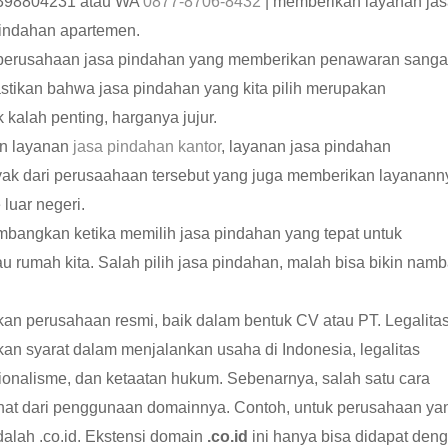
398804231 atau WA
0877-8706-8432
| memberikan layanan ja
pindahan apartemen.
k perusahaan jasa pindahan yang memberikan penawaran sanga
astikan bahwa jasa pindahan yang kita pilih merupakan
kalah penting, harganya jujur.
n layanan
jasa pindahan kantor
, layanan jasa pindahan
yak dari perusaahaan tersebut yang juga memberikan layanann
luar negeri.
imbangkan ketika memilih jasa pindahan yang tepat untuk
 rumah kita. Salah pilih jasa pindahan, malah bisa bikin nam
kan perusahaan resmi, baik dalam bentuk CV atau PT. Legalita
an syarat dalam menjalankan usaha di Indonesia, legalitas
onalisme, dan ketaatan hukum. Sebenarnya, salah satu cara
ilihat dari penggunaan domainnya. Contoh, untuk perusahaan ya
adalah .co.id. Ekstensi domain
.co.id
ini hanya bisa didapat den