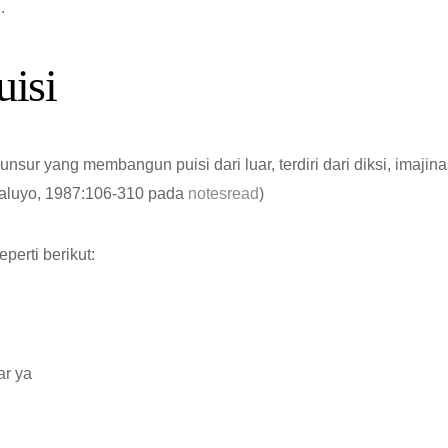
.
isi
nsur yang membangun puisi dari luar, terdiri dari diksi, imajina
 (Waluyo, 1987:106-310 pada
notesread
)
perti berikut:
ar ya