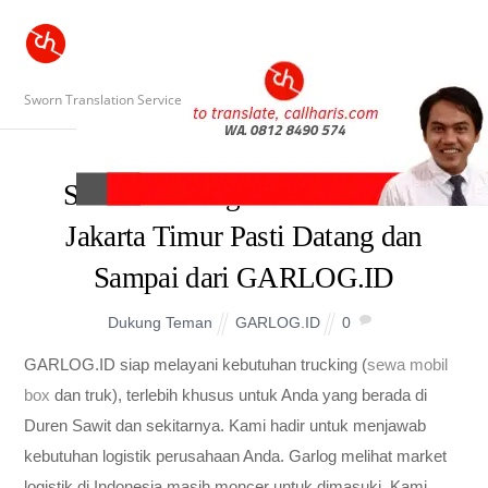
Sworn Translation Service
Sewa Truk Engkel Duren Sawit
Jakarta Timur Pasti Datang dan
Sampai dari GARLOG.ID
Dukung Teman
GARLOG.ID
0
GARLOG.ID siap melayani kebutuhan trucking (
sewa mobil
box
dan truk), terlebih khusus untuk Anda yang berada di
Duren Sawit dan sekitarnya. Kami hadir untuk menjawab
kebutuhan logistik perusahaan Anda. Garlog melihat market
logistik di Indonesia masih moncer untuk dimasuki. Kami