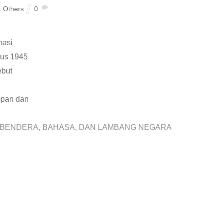
Others
0
masi
tus 1945
ebut
mpan dan
tang BENDERA, BAHASA, DAN LAMBANG NEGARA