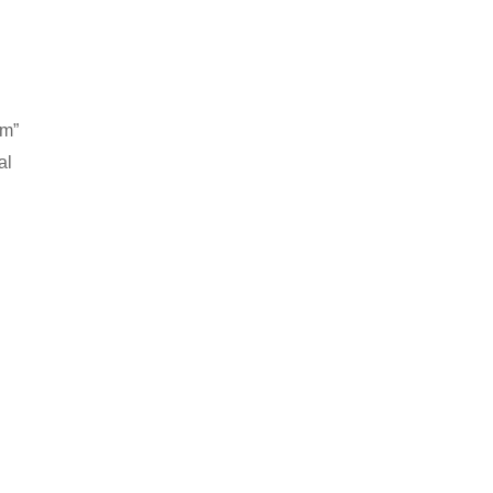
am”
al