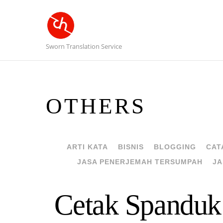
Sworn Translation Service
OTHERS
ARTI KATA
BISNIS
BLOGGING
CAT
JASA PENERJEMAH TERSUMPAH
JA
Cetak Spanduk 