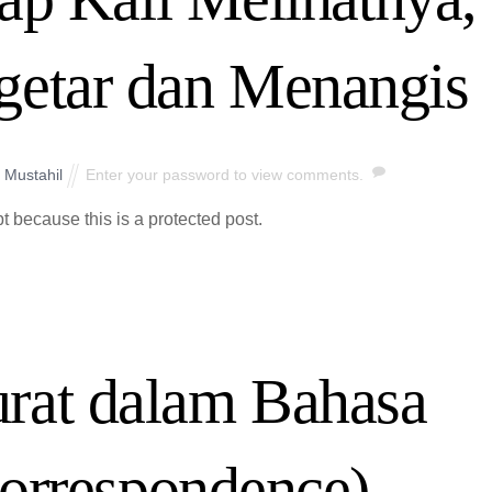
getar dan Menangis
 Mustahil
Enter your password to view comments.
t because this is a protected post.
rat dalam Bahasa
Correspondence)