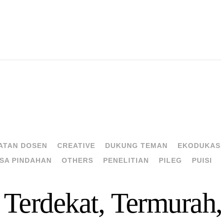
ATAN DOSEN
CREATIVE
DUKUNG TEMAN
EKODUKAS
SA PINDAHAN
OTHERS
PENELITIAN
PILEG
PUISI
Terdekat, Termurah