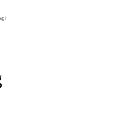
agi
g