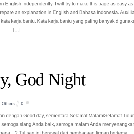
rn English independently. I will try to make this page as easy as
 prepare an explanation in English and Bahasa Indonesia. Auxili
kata kerja bantu, Kata kerja bantu yang paling banyak digunak
[…]
y, God Night
Others
0
dan dengan Good day, sementara Selamat Malam/Selamat Tidur
, semoga siang Anda baik, semoga malam Anda menyenangka
ngapa…? Tulisan ini berawal dari pembacaan firman bertema: