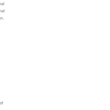
nal
nal
an,
of