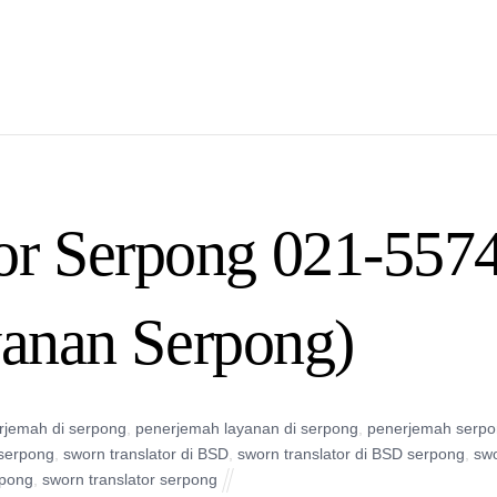
or Serpong 021-557
yanan Serpong)
rjemah di serpong
,
penerjemah layanan di serpong
,
penerjemah serp
serpong
,
sworn translator di BSD
,
sworn translator di BSD serpong
,
sw
rpong
,
sworn translator serpong