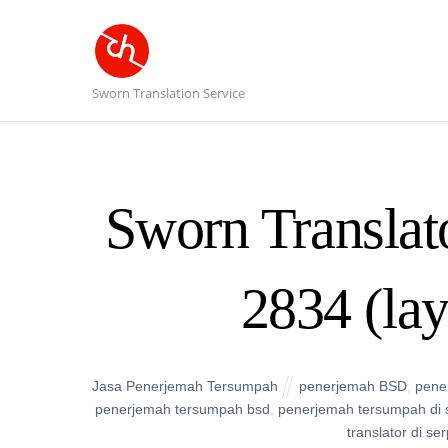
Sworn Translation Service
Sworn Translat
2834 (la
Jasa Penerjemah Tersumpah
penerjemah BSD
,
pene
penerjemah tersumpah bsd
,
penerjemah tersumpah di 
translator di se