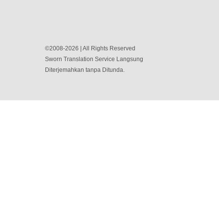
©2008-2026 | All Rights Reserved
Sworn Translation Service Langsung
Diterjemahkan tanpa Ditunda.