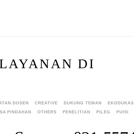
LAYANAN DI
ATAN DOSEN
CREATIVE
DUKUNG TEMAN
EKODUKAS
SA PINDAHAN
OTHERS
PENELITIAN
PILEG
PUISI