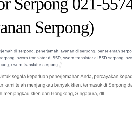
or Serpong 021-557
yanan Serpong)
rjemah di serpong
,
penerjemah layanan di serpong
,
penerjemah serp
serpong
,
sworn translator di BSD
,
sworn translator di BSD serpong
,
sw
rpong
,
sworn translator serpong
Untuk segala keperluan penerjemahan Anda, percayakan kepa
 kami telah menjangkau banyak klien, termasuk di Serpong d
ah menjangkau klien dari Hongkong, Singapura, dll.