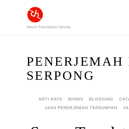
Sworn Translation Service
PENERJEMAH 
SERPONG
ARTI KATA
BISNIS
BLOGGING
CAT
JASA PENERJEMAH TERSUMPAH
JA