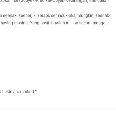
t-kalimat (Subyek-Predikat-Obyek-Keterangan) dari daftar
da seenak, seenerjik, serapi, semasuk-akal mungkin, seenak-
asing-masing. Yang pasti, buatlah tulisan secara mengalir.
 fields are marked
*