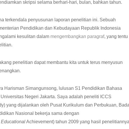
ndiamkan skripsi selama berhari-hari, bulan, bahkan tahun.
rena terkendala penyusunan laporan penelitian ini. Sebuah
ementerian Pendidikan dan Kebudayaan Republik Indonesia
galami kesulitan dalam
mengembangkan paragraf
, yang tentu
itian.
lakang penelitian dapat membantu kita untuk terus menyusun
yenangkan.
aya Harisman Simangunsong, lulusan S1 Pendidikan Bahasa
Universitas Negeri Jakarta. Saya adalah peneliti ICCS
tudy) yang dijalankan oleh Pusat Kurikulum dan Perbukuan, Bad
idikan Nasional bekerja sama dengan
f
Educational
Achievement) tahun 2009 yang hasil penelitianny