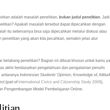
pikirkan adalah masalah penelitian,
bukan judul penelitian
. Jadi
nelitian? Apakah masalah tersebut dapat dipecahkan dengan
lah itu sebenarnya bisa saja dipecahkan melalui diskusi atau
 penelitian yang akan kita pecahkan, semakin jelas alur
r belakang penelitian? Bagian ini dibuat khusus untuk kamu y
ugas akhir berdasarkan pengetahuan dan pengalaman penulis
i antaranya
Indonesian Students’ Opinion, Knowledge of, Attitu
ect
(part of
International Civics and Citizenship Study 2009
),
 dan Pengembangan Model Pembelajaran Online.
itian