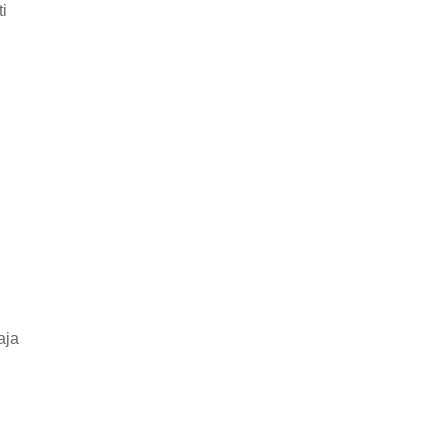
ti
aja