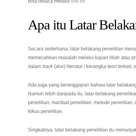
bisa dibaca melalui
link ini.
Apa itu Latar Belaka
Secara sederhana, latar belakang penelitian mer
memecahkan masalah melalui kajian illiah atau pro
dalam
track
(alur) literatur / kerangka teori terkai
Ada juga yang beranggapan bahwa latar belakang p
Namun lebih daripada itu, latar belakang penelitia
penelitian, manfaat penelitian, metode peneliti
fokus penelitian.
Singkatnya, latar belakang penelitian itu menunj