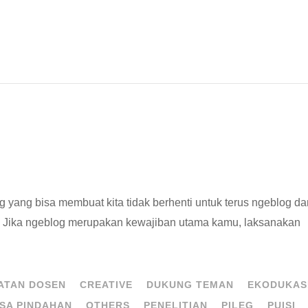
eblog yang bisa membuat kita tidak berhenti untuk terus ngeblog d
a. Jika ngeblog merupakan kewajiban utama kamu, laksanakan
ATAN DOSEN
CREATIVE
DUKUNG TEMAN
EKODUKAS
SA PINDAHAN
OTHERS
PENELITIAN
PILEG
PUISI