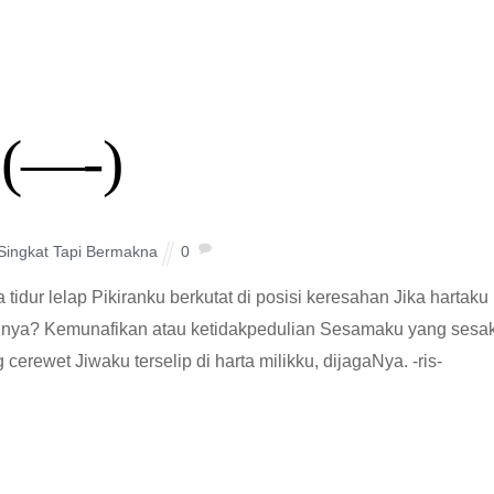
(—-)
 Singkat Tapi Bermakna
0
a tidur lelap Pikiranku berkutat di posisi keresahan Jika hartaku
rinya? Kemunafikan atau ketidakpedulian Sesamaku yang sesa
rewet Jiwaku terselip di harta milikku, dijagaNya. -ris-