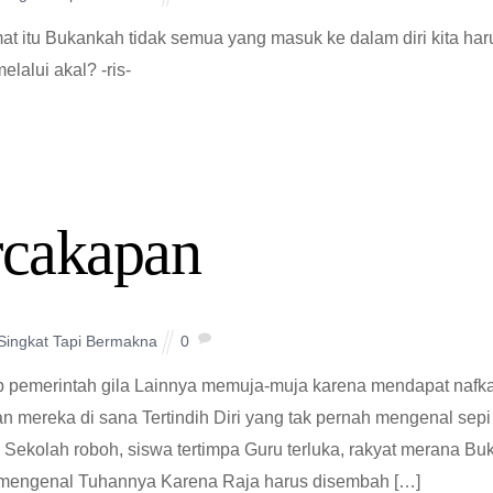
at itu Bukankah tidak semua yang masuk ke dalam diri kita har
elalui akal? -ris-
rcakapan
 Singkat Tapi Bermakna
0
p pemerintah gila Lainnya memuja-muja karena mendapat nafk
an mereka di sana Tertindih Diri yang tak pernah mengenal sepi
ekolah roboh, siswa tertimpa Guru terluka, rakyat merana Bu
k mengenal Tuhannya Karena Raja harus disembah […]