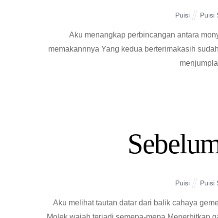
Puisi
Puisi
Aku menangkap perbincangan antara mony
memakannnya Yang kedua berterimakasih sudah
menjumpla
Sebelum
Puisi
Puisi
Aku melihat tautan datar dari balik cahaya ge
Molek wajah terjadi semena-mena Menerbitkan g