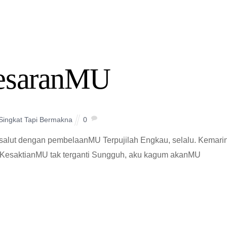
esaranMU
 Singkat Tapi Bermakna
0
alut dengan pembelaanMU Terpujilah Engkau, selalu. Kemarin
ti KesaktianMU tak terganti Sungguh, aku kagum akanMU