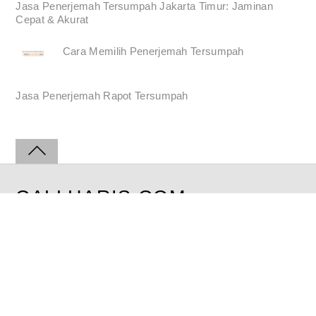
Jasa Penerjemah Tersumpah Jakarta Timur: Jaminan
Cepat & Akurat
Cara Memilih Penerjemah Tersumpah
Jasa Penerjemah Rapot Tersumpah
CALLHARIS.COM
©2008-2026 | All Rights Reserved
Sworn Translation Service Langsung Diterjemahkan tanpa Ditunda.