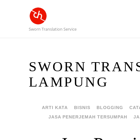
Sworn Translation Service
SWORN TRANS
LAMPUNG
ARTI KATA
BISNIS
BLOGGING
CAT
JASA PENERJEMAH TERSUMPAH
JA