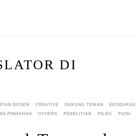
LATOR DI
ATAN DOSEN
CREATIVE
DUKUNG TEMAN
EKODUKAS
SA PINDAHAN
OTHERS
PENELITIAN
PILEG
PUISI