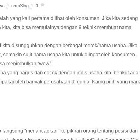
ive
namSlog
0
h yang kali pertama dilihat oleh konsumen. Jika kita sedang
 kita, kita bisa memulainya dengan 9 teknik membuat nama
i kita disungguhkan dengan berbagai merek/nama usaha. Jika
, semakin sulit nama usaha kita untuk diingat oleh konsumen.
isa menimbulkan “wow”.
 yang bagus dan cocok dengan jenis usaha kita, berikut ada
ipakai oleh banyak perusahaan di dunia. Kamu pilih yang man
a langsung “menancapkan” ke pikiran orang tentang posisi dari
sa Latinnya
Evocare
yang berarti “call out” atau “summon”. Ciri