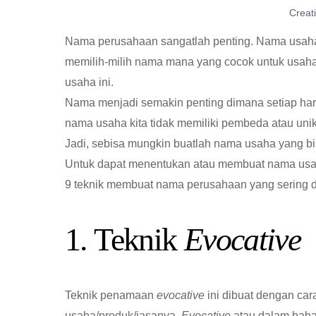
Creat
Nama perusahaan sangatlah penting. Nama usahala
memilih-milih nama mana yang cocok untuk usaha
usaha ini.
Nama menjadi semakin penting dimana setiap har
nama usaha kita tidak memiliki pembeda atau unik
Jadi, sebisa mungkin buatlah nama usaha yang b
Untuk dapat menentukan atau membuat nama usaha
9 teknik membuat nama perusahaan yang sering d
1. Teknik
Evocative
Teknik penamaan
evocative
ini dibuat dengan car
usaha/produk/jasanya.
Evocative
atau dalam baha