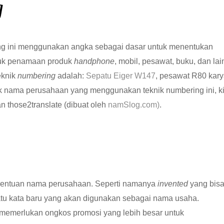
g
ing ini menggunakan angka sebagai dasar untuk menentukan
tuk penamaan produk
handphone
, mobil, pesawat, buku, dan lai
eknik
numbering
adalah:
Sepatu Eiger W147
, pesawat R80 kar
uk nama perusahaan yang menggunakan teknik numbering ini, ki
 those2translate (dibuat oleh
namSlog.com)
.
penentuan nama perusahaan. Seperti namanya
invented
yang bis
atu kata baru yang akan digunakan sebagai nama usaha.
ta memerlukan ongkos promosi yang lebih besar untuk