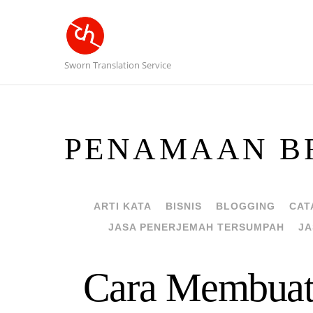
Sworn Translation Service
PENAMAAN B
ARTI KATA
BISNIS
BLOGGING
CAT
JASA PENERJEMAH TERSUMPAH
JA
Cara Membuat