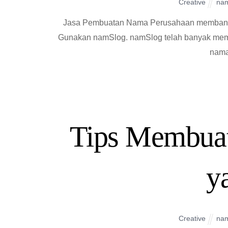
Creative
na
Jasa Pembuatan Nama Perusahaan membant
Gunakan namSlog. namSlog telah banyak me
nama
Tips Membua
y
Creative
na