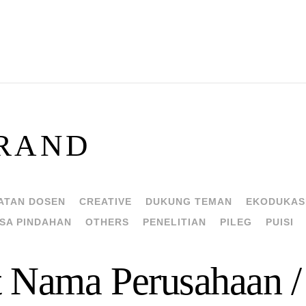
RAND
ATAN DOSEN
CREATIVE
DUKUNG TEMAN
EKODUKAS
SA PINDAHAN
OTHERS
PENELITIAN
PILEG
PUISI
 Nama Perusahaan /