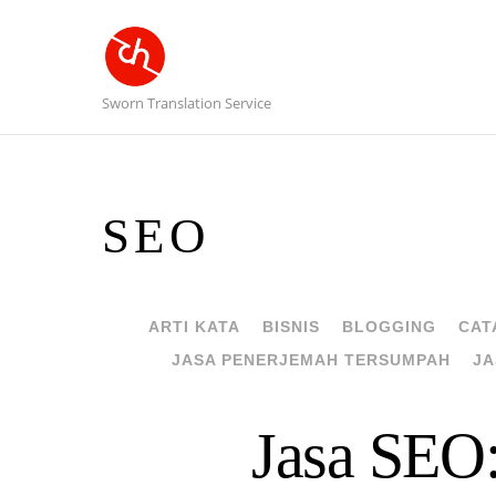
Sworn Translation Service
SEO
ARTI KATA
BISNIS
BLOGGING
CAT
JASA PENERJEMAH TERSUMPAH
JA
Jasa SEO