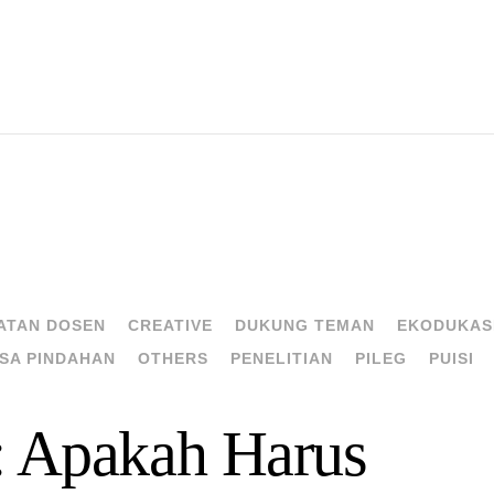
ATAN DOSEN
CREATIVE
DUKUNG TEMAN
EKODUKAS
SA PINDAHAN
OTHERS
PENELITIAN
PILEG
PUISI
: Apakah Harus