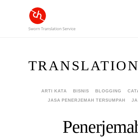
Sworn Translation Service
TRANSLATIO
ARTI KATA
BISNIS
BLOGGING
CAT
JASA PENERJEMAH TERSUMPAH
JA
Penerjemah