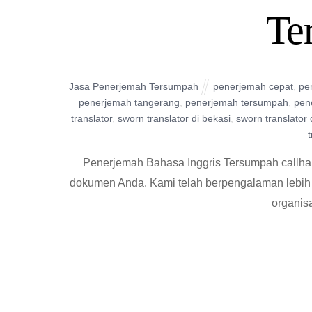
Te
Jasa Penerjemah Tersumpah
penerjemah cepat
,
pe
penerjemah tangerang
,
penerjemah tersumpah
,
pen
translator
,
sworn translator di bekasi
,
sworn translator
Penerjemah Bahasa Inggris Tersumpah callh
dokumen Anda. Kami telah berpengalaman lebih 
organis