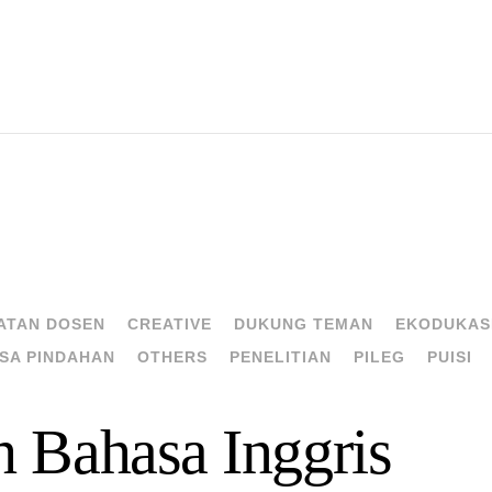
N
ATAN DOSEN
CREATIVE
DUKUNG TEMAN
EKODUKAS
SA PINDAHAN
OTHERS
PENELITIAN
PILEG
PUISI
 Bahasa Inggris