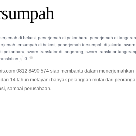
rsumpah
nerjemah di bekasi
,
penerjemah di pekanbaru
,
penerjemah di tangera
erjemah tersumpah di bekasi
,
penerjemah tersumpah di jakarta
,
sworn
 di pekanbaru
,
sworn translator di tangerang
,
sworn translator tangeran
translation
0
aris.com 0812 8490 574 siap membantu dalam menerjemahkan
dari 14 tahun melayani banyak pelanggan mulai dari peoranga
asi, sampai perusahaan.