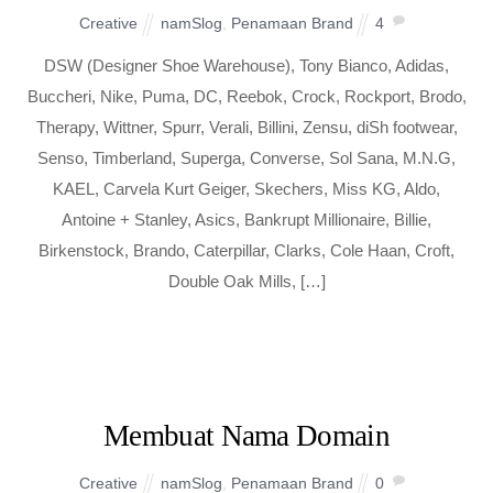
Creative
namSlog
,
Penamaan Brand
4
DSW (Designer Shoe Warehouse), Tony Bianco, Adidas,
Buccheri, Nike, Puma, DC, Reebok, Crock, Rockport, Brodo,
Therapy, Wittner, Spurr, Verali, Billini, Zensu, diSh footwear,
Senso, Timberland, Superga, Converse, Sol Sana, M.N.G,
KAEL, Carvela Kurt Geiger, Skechers, Miss KG, Aldo,
Antoine + Stanley, Asics, Bankrupt Millionaire, Billie,
Birkenstock, Brando, Caterpillar, Clarks, Cole Haan, Croft,
Double Oak Mills, […]
Membuat Nama Domain
Creative
namSlog
,
Penamaan Brand
0